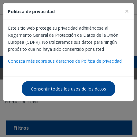
Estás en Ecuador:
×
Politica de privacidad
Este sitio web protege su privacidad adhiriéndose al
Reglamento General de Protección de Datos de la Unión
B
Europea (GDPR). No utilizaremos sus datos para ningún
u
propósito que no haya sido consentido por usted.
s
c
Dualízate ☰
Conozca más sobre sus derechos de Política de privacidad
a
r
Ecuador ☰
:
Consentir todos los usos de los datos
Inicio
Nuestras carreras
Tecnología en
Producción Textil
Filtros