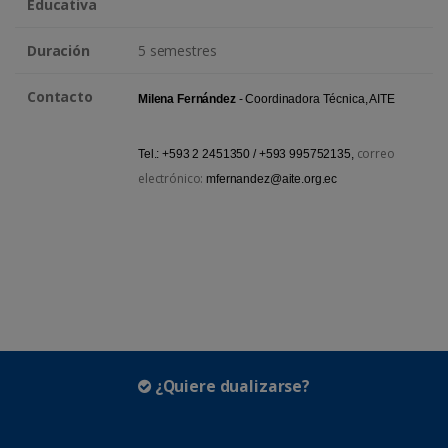
Educativa
Duración
5 semestres
Contacto
Milena Fernández
- Coordinadora Técnica, AITE
correo
Tel.: +593 2 2451350 / +593 995752135,
electrónico:
mfernandez@aite.org.ec
¿Quiere dualizarse?