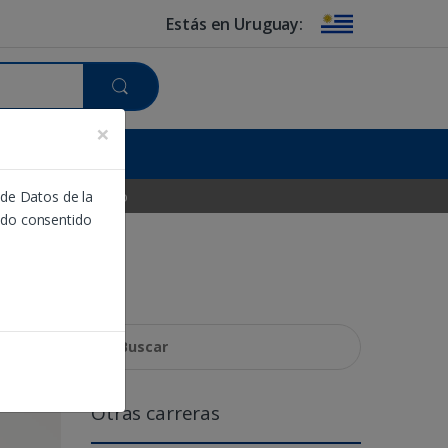
Estás en Uruguay:
×
das
Contacto
 de Datos de la
ido consentido
Buscar:
Otras carreras