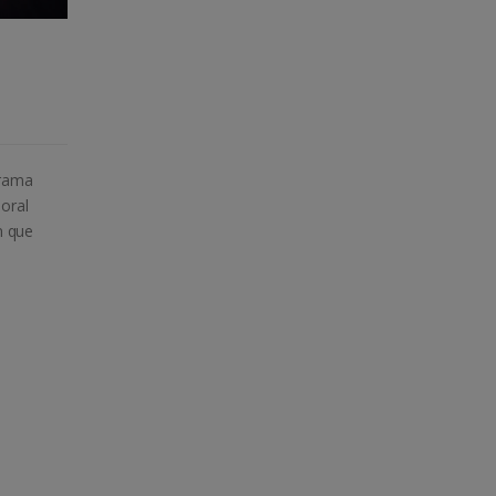
grama
boral
n que