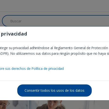
B
u
s
c
e privacidad
a
aje dual
Enlaces de interés
Contacto
r
:
Formación de formadores - AdA
Capacitaciones relaciona
rotege su privacidad adhiriéndose al Reglamento General de Protección
DPR). No utilizaremos sus datos para ningún propósito que no haya s
en Tecnología
e sus derechos de Política de privacidad
Consentir todos los usos de los datos