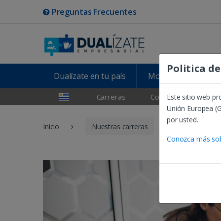
Preguntas Frecuentes
Politica d
Dualízate en tu país
Modelo de aprendiz
Carreras
Colaboradores
Este sitio web p
Unión Europea (G
por usted.
Inicio
Nuestras carreras
Finest Dual 
Conozca más sobr