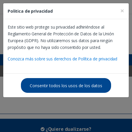
Estás en Bolivia:
×
Politica de privacidad
Este sitio web protege su privacidad adhiriéndose al
Reglamento General de Protección de Datos de la Unión
B
Europea (GDPR). No utilizaremos sus datos para ningún
u
propósito que no haya sido consentido por usted.
s
c
Dualízate ☰
Conozca más sobre sus derechos de Política de privacidad
a
r
Bolivia ☰
:
Consentir todos los usos de los datos
Capacitaciones relacionadas
¿Quiere dualizarse?