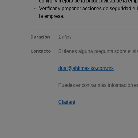
control y mejora de la productividad de la emp
Verificar y proponer acciones de seguridad e 
la empresa.
Duración
2 años
Contacto
Si tienes alguna pregunta sobre el s
dual@ahkmexiko.com.mx
Puedes encontrar más información en
Clariant