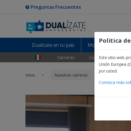
Preguntas Frecuentes
Politica d
Dualízate en tu país
Modelo de aprendiz
Carreras
Colaboradores
Este sitio web p
Unión Europea (G
por usted.
Inicio
Nuestras carreras
Laboratorista
Conozca más sobr