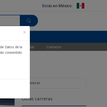
Estás en México:
×
taciones relacionadas
Contacto
 de Datos de la
ido consentido
Buscar:
Otras carreras