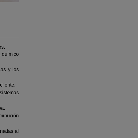
os.
, químico
cas y los
cliente.
 sistemas
sa.
sminución
inadas al