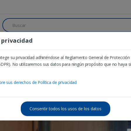
B
u
s
c
e privacidad
a
aje dual
Enlaces de interés
Contacto
r
:
Formación de formadores - AdA
Marco legal
Capaci
rotege su privacidad adhiriéndose al Reglamento General de Protección
DPR). No utilizaremos sus datos para ningún propósito que no haya s
 Químico / Química Industrial
e sus derechos de Política de privacidad
Consentir todos los usos de los datos