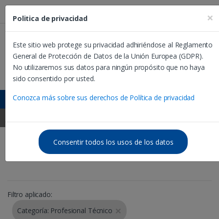
Estás en México:
×
Politica de privacidad
Este sitio web protege su privacidad adhiriéndose al Reglamento
General de Protección de Datos de la Unión Europea (GDPR).
B
No utilizaremos sus datos para ningún propósito que no haya
u
sido consentido por usted.
s
c
Dualízate ☰
Conozca más sobre sus derechos de Política de privacidad
a
r
México ☰
:
Consentir todos los usos de los datos
Nuestras carreras
Filtro aplicado:
×
Categoría: Profesional Técnico